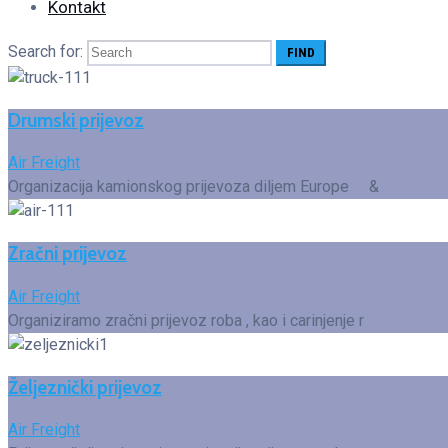
Kontakt
Search for:
Drumski prijevoz
Air Freight
Organizacija kamionskog prijevoza diljem Europe &
Zračni prijevoz
Air Freight
Organiziramo zračni prijevoz roba , kao i carinjenje r
Željeznički prijevoz
Air Freight